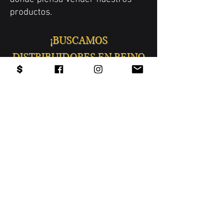
productos.
¡BUSCAMOS
DISTRIBUIDORES EN REINO
UNIDO!
si tiene la capacidad logística,
pregúntenos más sobre la
distribución.
HAGAMOS $$$ JUNTOS
Charlie
PRODUCTOS
Sobre